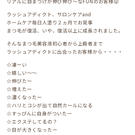
リアルに自まつげが伸び伸び～なFUNのお客様😲
ラッシュアディクト、サロンケアand
ホームケア毎日人塗り２ヵ月でお見事
まつ毛が復活、いや、復活以上に成長されました。
そんなまつ毛美容液初心者から上級者まで
ラッシュアディクトに出会ったお客様から・・・・
☆凄ーい
☆嬉しい～～
☆伸びたー
☆増えたー
☆濃くなったー
☆ハリとコシが出て自然カールになる
☆すっぴんに自身がついたー
☆エクステしてるの？
☆目が大きくなったー