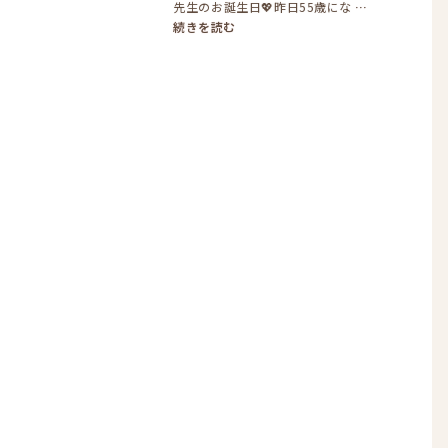
先生のお誕生日💖昨日55歳にな
…
続きを読む