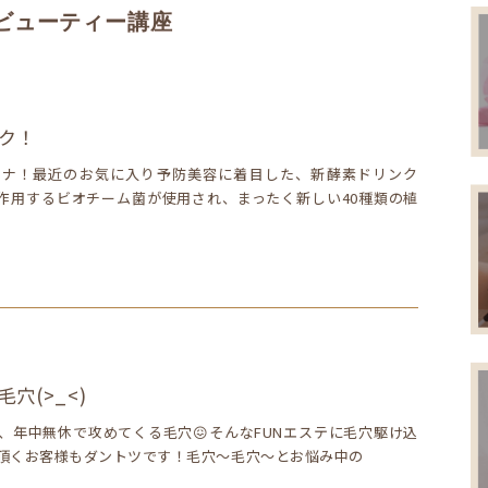
ビューティー講座
ク！
カナ！最近のお気に入り予防美容に着目した、新酵素ドリンク
にも作用するビオチーム菌が使用され、まったく新しい40種類の植
穴(>_<)
、年中無休で攻めてくる毛穴😖そんなFUNエステに毛穴駆け込
頂くお客様もダントツです！毛穴～毛穴～とお悩み中の