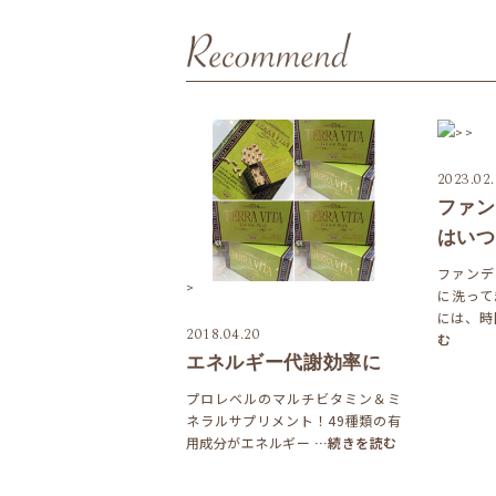
>
>
2023.02
ファン
はいつ
ファンデ
>
に洗って
には、時
2018.04.20
む
エネルギー代謝効率に
プロレベルのマルチビタミン＆ミ
ネラルサプリメント！49種類の有
用成分がエネルギー
…続きを読む