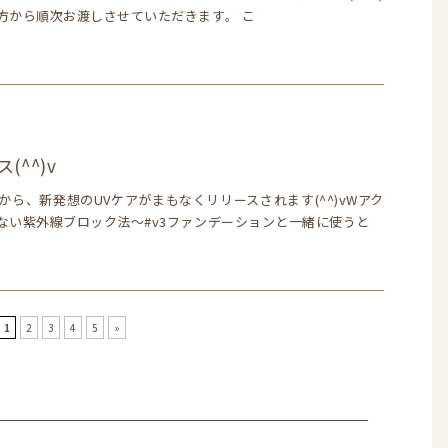
方から順次お渡しさせていただきます。 こ
(^^)v
から、新発想のUVケアがまもなくリリースされます(^^)vWアク
ない紫外線ブロック法～#v3ファンデーションと一緒に使うと
1
2
3
4
5
»