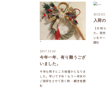
>
>
2022.02
入荷の
【お知
た。発売
いるホー
>
読む
2017.12.30
今年一年、有り難うござ
いました。
今年も残すところ後僅かとなりま
した。早いですね！もう～年末の
ご挨拶をさせて頂く時
…続きを読
む