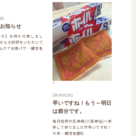
.25
お知らせ
らせ】お待たせ致しまし
から大好評をいただいて
ムケア水素パウ
…続きを
>
2018.02.02
早いですね！もう～明日
は節分です。
毎月恒例の氏神様(八坂神社)へ参
拝して参りました⛩早いですね！
今年
…続きを読む